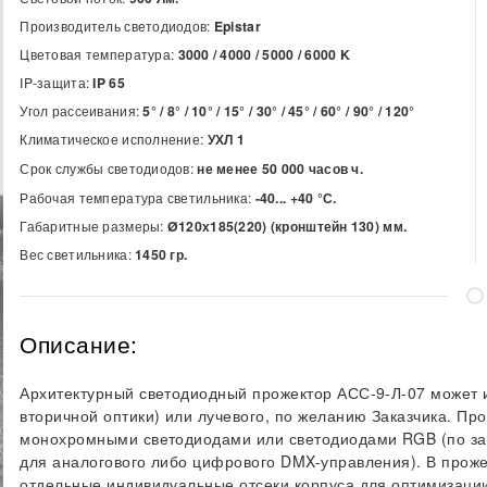
Производитель светодиодов:
Epistar
Цветовая температура:
3000 / 4000 / 5000 / 6000
K
IP-защита:
IP 65
Угол рассеивания:
5° / 8° / 10° / 15° / 30° / 45° / 60° / 90° / 120°
Климатическое исполнение:
УХЛ 1
Срок службы светодиодов:
не менее 50 000 часов ч.
Рабочая температура светильника:
-40... +40 °С.
Габаритные размеры:
Ø120х185(220) (кронштейн 130) мм.
Вес светильника:
1450 гр.
Описание:
Архитектурный светодиодный прожектор АСС-9-Л-07 может ис
вторичной оптики) или лучевого, по желанию Заказчика. Пр
монохромными светодиодами или светодиодами RGB (по за
для аналогового либо цифрового DMX-управления). В прож
отдельные индивидуальные отсеки корпуса для оптимизации