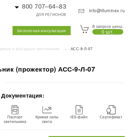
800 707–64–83
info@illuminex.ru
ДЛЯ РЕГИОНОВ
В запросе цены:
Бесплатная консультация
0 шт.
урные и фасадные светильники
АСС-9-Л-07
ник (прожектор) АСС-9-Л-07
Документация:
Паспорт
Кривая силы
IES-файл
Сертификат
светильника
света