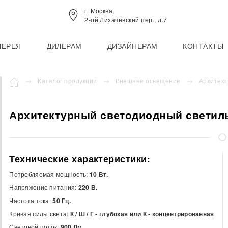
г. Москва,
2-ой Лихачёвский пер., д.7
ЛЕРЕЯ
ДИЛЕРАМ
ДИЗАЙНЕРАМ
КОНТАКТЫ
Каталог продукции
Внешнее освещение
Архитект
Архитектурный светодиодный светиль
Технические характеристики:
Потребляемая мощность:
10 Вт.
Напряжение питания:
220 В.
Частота тока:
50 Гц.
Кривая силы света:
К / Ш / Г - глубокая или К - концентрированная
Световой поток:
900 Лм.