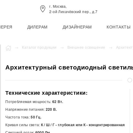
г. Москва,
2-ой Лихачёвский пер., д.7
ЛЕРЕЯ
ДИЛЕРАМ
ДИЗАЙНЕРАМ
КОНТАКТЫ
Каталог продукции
Внешнее освещение
Архитект
Архитектурный светодиодный светиль
Технические характеристики:
Потребляемая мощность:
62 Вт.
Напряжение питания:
220 В.
Частота тока:
50 Гц.
Кривая силы света:
К / Ш / Г - глубокая или К - концентрированная
Световой поток:
6000 Лм.