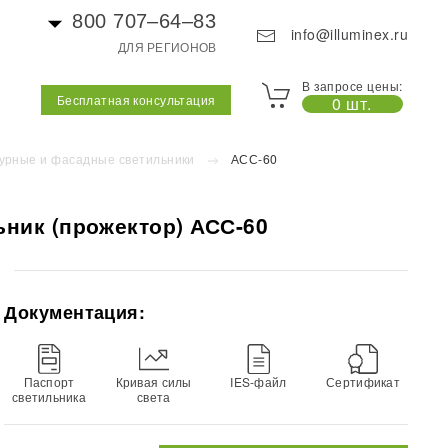
800 707–64–83
info@illuminex.ru
ДЛЯ РЕГИОНОВ
В запросе цены:
Бесплатная консультация
0 шт.
урные и фасадные светильники
АСС-60
ник (прожектор) АСС-60
Документация:
Паспорт
Кривая силы
IES-файл
Сертификат
светильника
света