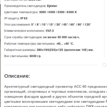
Производитель светодиодов:
Epistar
Цветовая температура:
3000 / 4000 / 5000 / 6000
K
IP-защита:
IP 65
Угол рассеивания:
5° / 8° / 10° / 15° / 30° / 45° / 60° / 90° / 120°
Климатическое исполнение:
УХЛ 3
Срок службы светодиодов:
не менее 50 000 часов ч.
Рабочая температура светильника:
-40... +40 °С.
Габаритные размеры:
380х190(230)х125 (крепление 145) мм.
Вес светильника:
6000 гр.
Описание:
Архитектурный светодиодный прожектор АСС-60 предназнач
организаций, спортивных и торговых комплексов, складски
освещения фасадов зданий и других объектов городской ар
цветными монохромными светодиодами или светодиодами R
комплектации для аналогового либо цифрового DMX-управл