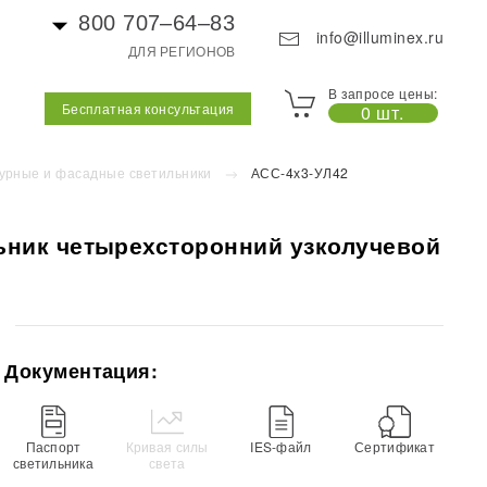
800 707–64–83
info@illuminex.ru
ДЛЯ РЕГИОНОВ
В запросе цены:
Бесплатная консультация
0 шт.
урные и фасадные светильники
АСС-4х3-УЛ42
ьник четырехсторонний узколучевой
Документация:
Паспорт
Кривая силы
IES-файл
Сертификат
светильника
света