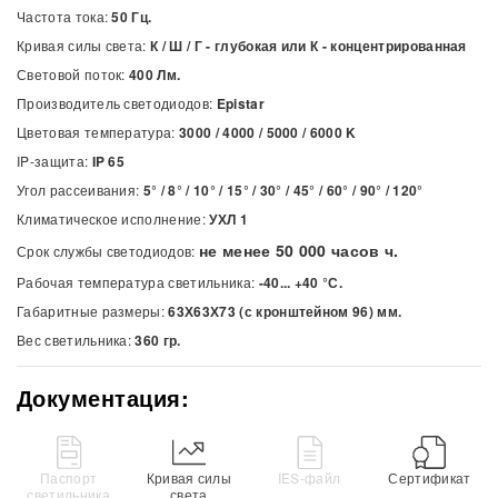
Частота тока:
50 Гц.
Кривая силы света:
К / Ш / Г - глубокая или К - концентрированная
Световой поток:
400 Лм.
Производитель светодиодов:
Epistar
Цветовая температура:
3000 / 4000 / 5000 / 6000
K
IP-защита:
IP 65
Угол рассеивания:
5° / 8° / 10° / 15° / 30° / 45° / 60° / 90° / 120°
Климатическое исполнение:
УХЛ 1
не менее 50 000 часов ч.
Срок службы светодиодов:
Рабочая температура светильника:
-40... +40 °С.
Габаритные размеры:
63Х63Х73 (с кронштейном 96) мм.
Вес светильника:
360 гр.
Документация:
Паспорт
Кривая силы
IES-файл
Сертификат
светильника
света