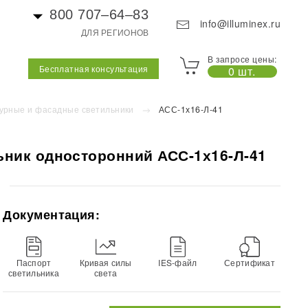
800 707–64–83
info@illuminex.ru
ДЛЯ РЕГИОНОВ
В запросе цены:
Бесплатная консультация
0 шт.
урные и фасадные светильники
АСС-1х16-Л-41
ник односторонний АСС-1х16-Л-41
Документация:
Паспорт
Кривая силы
IES-файл
Сертификат
светильника
света