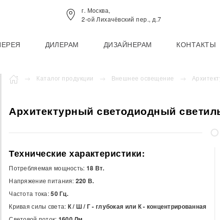
г. Москва,
2-ой Лихачёвский пер., д.7
ЛЕРЕЯ
ДИЛЕРАМ
ДИЗАЙНЕРАМ
КОНТАКТЫ
Каталог продукции
Внешнее освещение
Архитект
Архитектурный светодиодный светиль
Технические характеристики:
Потребляемая мощность:
18 Вт.
Напряжение питания:
220 В.
Частота тока:
50 Гц.
Кривая силы света:
К / Ш / Г - глубокая или К - концентрированная
Световой поток:
1600 Лм.