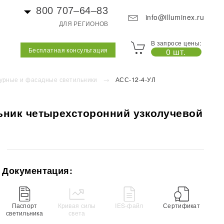
800 707–64–83
info@illuminex.ru
ДЛЯ РЕГИОНОВ
В запросе цены:
Бесплатная консультация
0 шт.
урные и фасадные светильники
АСС-12-4-УЛ
ьник четырехсторонний узколучевой
Документация:
Паспорт
Кривая силы
IES-файл
Сертификат
светильника
света