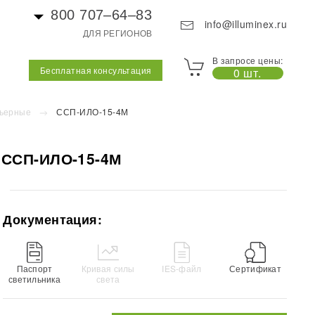
800 707–64–83
info@illuminex.ru
ДЛЯ РЕГИОНОВ
В запросе цены:
Бесплатная консультация
0 шт.
ьерные
ССП-ИЛО-15-4М
 ССП-ИЛО-15-4М
Документация:
Паспорт
Кривая силы
IES-файл
Сертификат
светильника
света