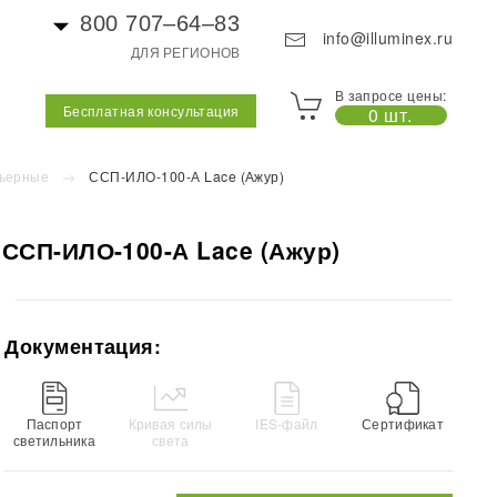
800 707–64–83
info@illuminex.ru
ДЛЯ РЕГИОНОВ
В запросе цены:
Бесплатная консультация
0 шт.
ьерные
ССП-ИЛО-100-А Lace (Ажур)
ССП-ИЛО-100-А Lace (Ажур)
Документация:
Паспорт
Кривая силы
IES-файл
Сертификат
светильника
света