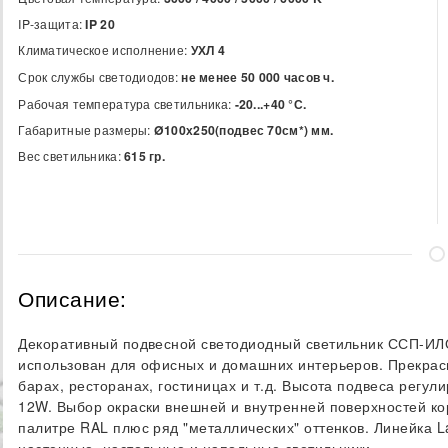
IP-защита:
IP 20
Климатическое исполнение:
УХЛ 4
Срок службы светодиодов:
не менее 50 000 часов ч.
Рабочая температура светильника:
-20...+40 °С.
Габаритные размеры:
Ø100х250(подвес 70см*) мм.
Вес светильника:
615 гр.
Описание:
Декоративный подвесной светодиодный светильник ССП-ИЛО-
использован для офисных и домашних интерьеров. Прекрас
барах, ресторанах, гостиницах и т.д. Высота подвеса регул
12W. Выбор окраски внешней и внутренней поверхностей ко
палитре RAL плюс ряд "металлических" оттенков. Линейка L
настенные, настольные и напольные светильники.