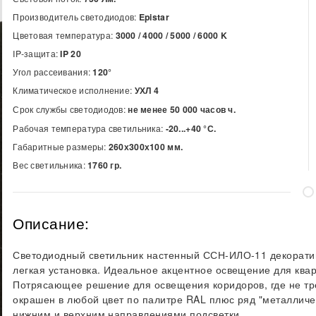
Производитель светодиодов:
Epistar
Цветовая температура:
3000 / 4000 / 5000 / 6000
K
IP-защита:
IP 20
Угол рассеивания:
120°
Климатическое исполнение:
УХЛ 4
Срок службы светодиодов:
не менее 50 000 часов ч.
Рабочая температура светильника:
-20...+40 °С.
Габаритные размеры:
260х300х100 мм.
Вес светильника:
1760 гр.
Описание:
Светодиодный светильник настенный ССН-ИЛО-11 декорати
легкая установка. Идеальное акцентное освещение для ква
Потрясающее решение для освещения коридоров, где не тр
окрашен в любой цвет по палитре RAL плюс ряд "металличе
нижним и верхним направлениями подсветки.