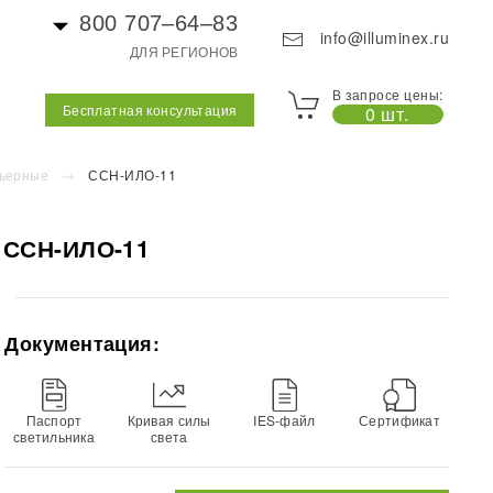
800 707–64–83
info@illuminex.ru
ДЛЯ РЕГИОНОВ
В запросе цены:
Бесплатная консультация
0 шт.
ьерные
ССН-ИЛО-11
 ССН-ИЛО-11
Документация:
Паспорт
Кривая силы
IES-файл
Сертификат
светильника
света