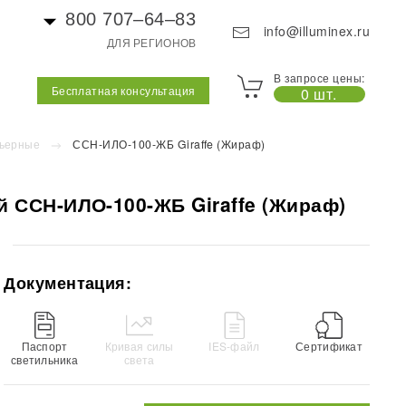
800 707–64–83
info@illuminex.ru
ДЛЯ РЕГИОНОВ
В запросе цены:
Бесплатная консультация
0 шт.
ьерные
ССН-ИЛО-100-ЖБ Giraffe (Жираф)
 ССН-ИЛО-100-ЖБ Giraffe (Жираф)
Документация:
Паспорт
Кривая силы
IES-файл
Сертификат
светильника
света