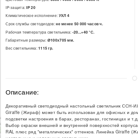
IP-защита:
IP 20
Климатическое исполнение:
УХЛ 4
Срок службы светодиодов:
не менее 50 000 часов ч.
Рабочая температура светильника:
-20...+40 °С.
Габаритные размеры:
Ø100х705 мм.
Вес светильника:
1115 гр.
Описание:
Декоративный светодиодный настольный светильник ССН-ИЛ
Giraffe (Жираф) может быть использован для офисных и д
подсветки настроения в барах, ресторанах, гостиницах и т.
Выбор окраски внешней и внутренней поверхностей корпуса
RAL плюс ряд "металлических" оттенков. Линейка Giraffe (
настольные и напольные светильники.