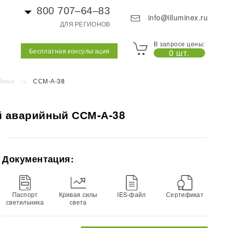
800 707–64–83
info@illuminex.ru
ДЛЯ РЕГИОНОВ
В запросе цены:
Бесплатная консультация
0 шт.
йные
ССМ-А-38
 аварийный ССМ-А-38
Документация:
Паспорт
Кривая силы
IES-файл
Сертификат
светильника
света